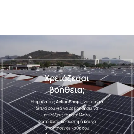
Χρειάζεσαι
βοήθεια;
Η ομάδα της
AelionShop
είναι πάντα
δίπλα σου για να σε βοηθήσει να
επιλέξεις το κατάλληλο
φωτοβολταϊκό σύστημα και να
απαντήσει σε κάθε σου