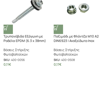
Τρυπανόβιδα Εξάγωνη με
Παξιμάδι με Φλάντζα M10 A2
Ροδέλα EPDM (6.3 x 38mm)
DIN6923 | Ανοξείδωτο Inox
Βάσεις Στήριξης
Βάσεις Στήριξης
Φωτοβολταϊκών
Φωτοβολταϊκών
SKU:
400-0056
SKU:
400-0508
0,11
€
0,17
€