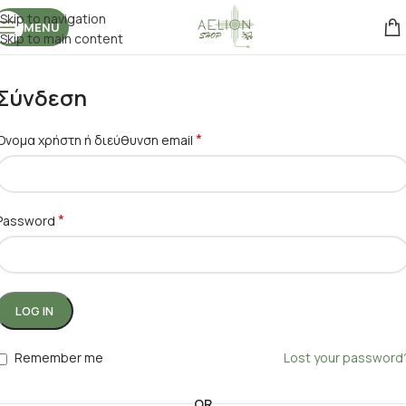
Skip to navigation
MENU
Skip to main content
Σύνδεση
*
Όνομα χρήστη ή διεύθυνση email
*
Password
LOG IN
Remember me
Lost your password
OR