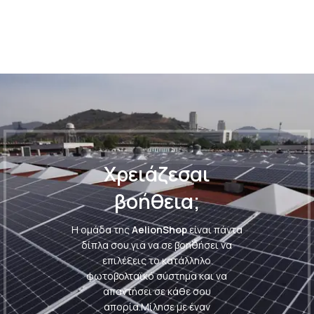
Χρειάζεσαι
βοήθεια;
Η ομάδα της
AelionShop
είναι πάντα
δίπλα σου για να σε βοηθήσει να
επιλέξεις το κατάλληλο
φωτοβολταϊκό σύστημα και να
απαντήσει σε κάθε σου
απορία.
Μίλησε με έναν