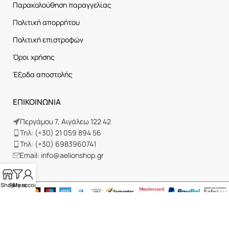
Παρακολούθηση παραγγελίας
Πολιτική απορρήτου
Πολιτική επιστροφών
Όροι χρήσης
Έξοδα αποστολής
ΕΠΙΚΟΙΝΩΝΙΑ
Περγάμου 7, Αιγάλεω 122 42
Τηλ: (+30) 21 059 894 56
Τηλ: (+30) 6983960741
Email: info@aelionshop.gr
Shop
Filters
My account
© 2025 Aelion Energy. All Rights Reserved.
Ζητήστε υπαναχώρηση