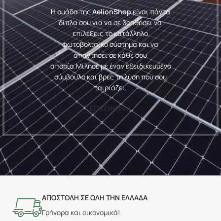
Η ομάδα της
AelionShop
είναι πάντα
δίπλα σου για να σε βοηθήσει να
επιλέξεις το κατάλληλο
φωτοβολταϊκό σύστημα και να
απαντήσει σε κάθε σου
απορία.
Μίλησε με έναν εξειδικευμένο
σύμβουλο και βρες τη λύση που σου
ταιριάζει.
ΕΠΙΚΟΙΝΩΝΙΑ
ΑΠΟΣΤΟΛΗ ΣΕ ΟΛΗ ΤΗΝ ΕΛΛΑΔΑ
Γρήγορα και οικονομικά!