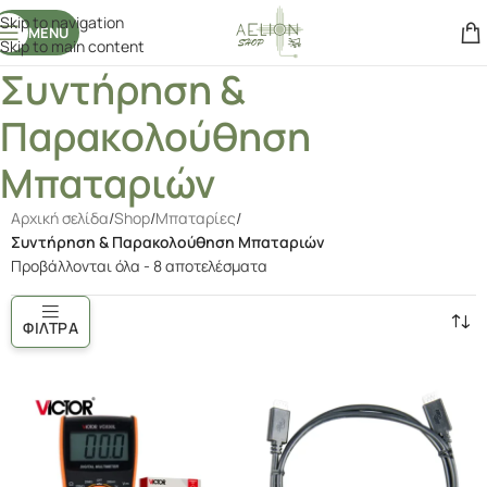
Skip to navigation
περιεχόμενο
MENU
Skip to main content
Συντήρηση &
Παρακολούθηση
Μπαταριών
Αρχική σελίδα
/
Shop
/
Μπαταρίες
/
Συντήρηση & Παρακολούθηση Μπαταριών
Προβάλλονται όλα - 8 αποτελέσματα
ΦΊΛΤΡΑ