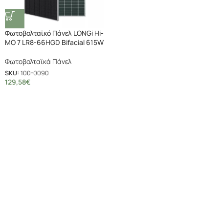
Φωτοβολταϊκό Πάνελ LONGi Hi-
MO 7 LR8-66HGD Bifacial 615W
Φωτοβολταϊκά Πάνελ
SKU:
100-0090
129,58
€