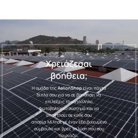
Χρειάζεσαι
βοήθεια;
Η ομάδα της
AelionShop
είναι πάντα
δίπλα σου για να σε βοηθήσει να
επιλέξεις το κατάλληλο
φωτοβολταϊκό σύστημα και να
απαντήσει σε κάθε σου
απορία.
Μίλησε με έναν εξειδικευμένο
σύμβουλο και βρες τη λύση που σου
ταιριάζει.