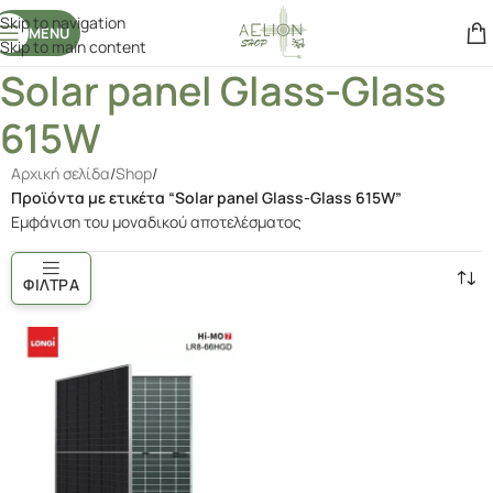
Skip to navigation
περιεχόμενο
MENU
Skip to main content
Solar panel Glass-Glass
615W
Αρχική σελίδα
/
Shop
/
Προϊόντα με ετικέτα “Solar panel Glass-Glass 615W”
Εμφάνιση του μοναδικού αποτελέσματος
ΦΊΛΤΡΑ