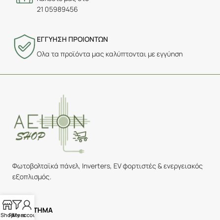
21 05989456
ΕΓΓΥΗΣΗ ΠΡΟΙΟΝΤΩΝ
Ολα τα προϊόντα μας καλύπτονται με εγγύηση
Φωτοβολταϊκά πάνελ, Inverters, EV φορτιστές & ενεργειακός
εξοπλισμός.
ΚΑΤΑΣΤΗΜΑ
Shop
Filters
My account