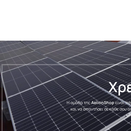
Χρε
Η ομάδα της
AelionShop
είναι πά
και να απαντήσει σε κάθε σου α