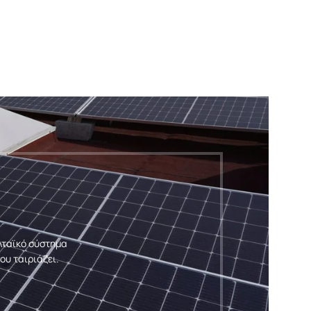
ολταϊκό σύστημα
ου ταιριάζει.