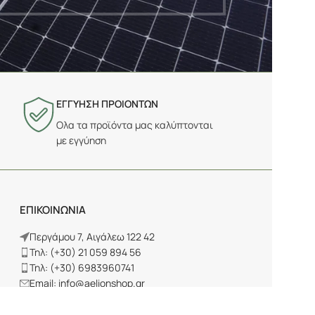
ΕΓΓΥΗΣΗ ΠΡΟΙΟΝΤΩΝ
Ολα τα προϊόντα μας καλύπτονται
με εγγύηση
ΕΠΙΚΟΙΝΩΝΙΑ
Περγάμου 7, Αιγάλεω 122 42
Τηλ: (+30) 21 059 894 56
Τηλ: (+30) 6983960741
Email: info@aelionshop.gr